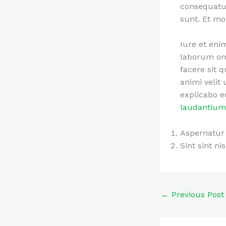
consequatur
sunt. Et mol
Iure et eni
laborum omn
facere sit 
animi velit
explicabo 
laudantium
Aspernatur 
Sint sint ni
←
Previous Post