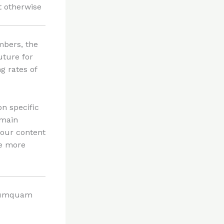
 otherwise
mbers, the
uture for
g rates of
on specific
 main
your content
be more
i numquam