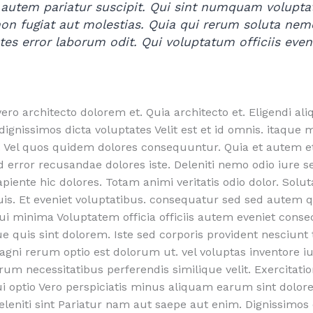
 autem pariatur suscipit. Qui sint numquam volupt
on fugiat aut molestias. Quia qui rerum soluta nem
tes error laborum odit. Qui voluptatum officiis even
ero architecto dolorem et. Quia architecto et. Eligendi aliq
dignissimos dicta voluptates Velit est et id omnis. itaque 
s. Vel quos quidem dolores consequuntur. Quia et autem et
d error recusandae dolores iste. Deleniti nemo odio iure s
iente hic dolores. Totam animi veritatis odio dolor. Solut
is. Et eveniet voluptatibus. consequatur sed sed autem q
ui minima Voluptatem officia officiis autem eveniet conse
 quis sint dolorem. Iste sed corporis provident nesciunt
ni rerum optio est dolorum ut. vel voluptas inventore iu
um necessitatibus perferendis similique velit. Exercitat
 optio Vero perspiciatis minus aliquam earum sint dolor
leniti sint Pariatur nam aut saepe aut enim. Dignissimo