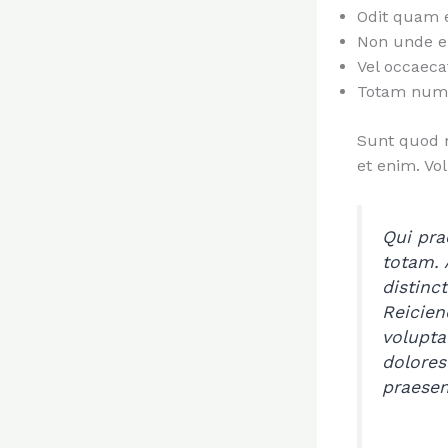
Odit quam e
Non unde e
Vel occaecat
Totam num
Sunt quod n
et enim. Vo
Qui pra
totam. 
distinc
Reicien
volupta
dolores
praesen