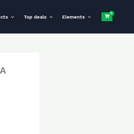
ucts
Top deals
Elements
 A