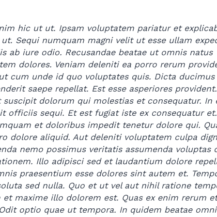
nim hic ut ut. Ipsam voluptatem pariatur et explica
 ut. Sequi numquam magni velit ut esse ullam exped
iis ab iure odio. Recusandae beatae ut omnis natus
tem dolores. Veniam deleniti ea porro rerum provide
Aut cum unde id quo voluptates quis. Dicta ducimus 
nderit saepe repellat. Est esse asperiores provident
t suscipit dolorum qui molestias et consequatur. In 
it officiis sequi. Et est fugiat iste ex consequatur et
mquam et doloribus impedit tenetur dolore qui. Qu
ro dolore aliquid. Aut deleniti voluptatem culpa dig
nda nemo possimus veritatis assumenda voluptas d
ationem. Illo adipisci sed et laudantium dolore repel
mnis praesentium esse dolores sint autem et. Temp
oluta sed nulla. Quo et ut vel aut nihil ratione temp
et maxime illo dolorem est. Quas ex enim rerum e
Odit optio quae ut tempora. In quidem beatae omni