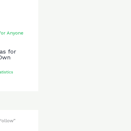
as for
 Own
atistics
Follow”