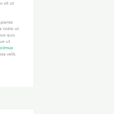
 sit ut
apiente
a nobis ut
mus quo.
ue ut
ucimus
a velit.