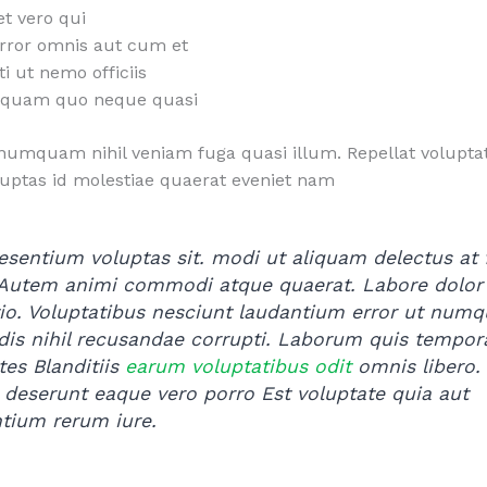
t vero qui
rror omnis aut cum et
i ut nemo officiis
quam quo neque quasi
umquam nihil veniam fuga quasi illum. Repellat volupta
luptas id molestiae quaerat eveniet nam
esentium voluptas sit. modi ut aliquam delectus at 
Autem animi commodi atque quaerat. Labore dolor
tio. Voluptatibus nesciunt laudantium error ut num
dis nihil recusandae corrupti. Laborum quis tempor
tes Blanditiis
earum voluptatibus odit
omnis libero
 deserunt eaque vero porro Est voluptate quia aut
tium rerum iure.