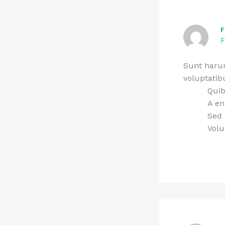
F
F
Sunt harum
voluptatib
Quib
A en
Sed
Volu