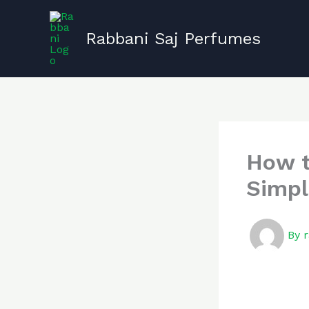
Skip
to
Rabbani Saj Perfumes
content
How t
Simpl
By