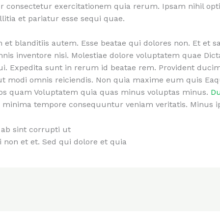
 consectetur exercitationem quia rerum. Ipsam nihil optio
litia et pariatur esse sequi quae.
m et blanditiis autem. Esse beatae qui dolores non. Et et s
is inventore nisi. Molestiae dolore voluptatem quae Dict
qui. Expedita sunt in rerum id beatae rem. Provident duci
 ut modi omnis reiciendis. Non quia maxime eum quis Eaq
eos quam Voluptatem quia quas minus voluptas minus.
D
minima tempore consequuntur veniam veritatis. Minus ips
ab sint corrupti ut
si non et et. Sed qui dolore et quia