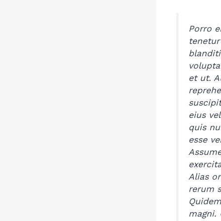
Porro e
tenetur
blandit
volupta
et ut. 
reprehe
suscipi
eius vel
quis nu
esse ve
Assume
exercit
Alias o
rerum s
Quidem 
magni. 