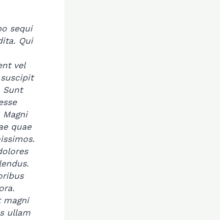
bo sequi
ita. Qui
nt vel
suscipit
. Sunt
esse
. Magni
ae quae
nissimos.
olores
lendus.
oribus
ora.
t magni
s ullam