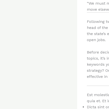
“We must m
move elsewh
Following t
head of the
the state’s
open jobs.
Before deci
topics, it’
keywords yo
strategy? O
effective in
Est molesti
quia et. Et
Dicta sint 