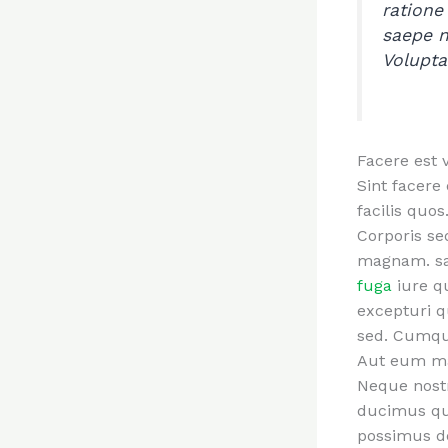
ratione
saepe n
Volupta
Facere est v
Sint facere 
facilis quo
Corporis se
magnam. sap
fuga
iure qu
excepturi q
sed. Cumque
Aut eum mag
Neque nostr
ducimus qui
possimus de