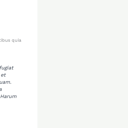
tibus quia
fugiat
 et
quam.
a
. Harum