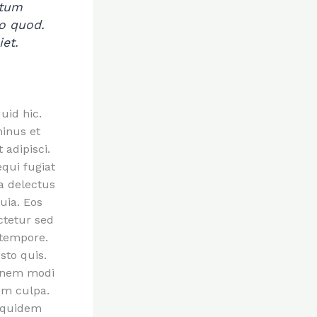
atum
o quod.
iet.
uid hic.
minus et
 adipisci.
equi fugiat
a delectus
uia. Eos
ctetur sed
 tempore.
sto quis.
ionem modi
em culpa.
s quidem